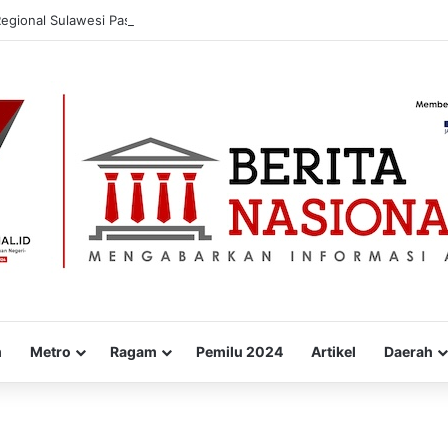
Regional Sulawesi Pastikan Ketahanan Stok BBM dan LPG 3 Kg di Bone
m
Metro
Ragam
Pemilu 2024
Artikel
Daerah