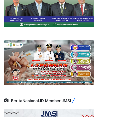
BeritaNasional.ID Member JMSI