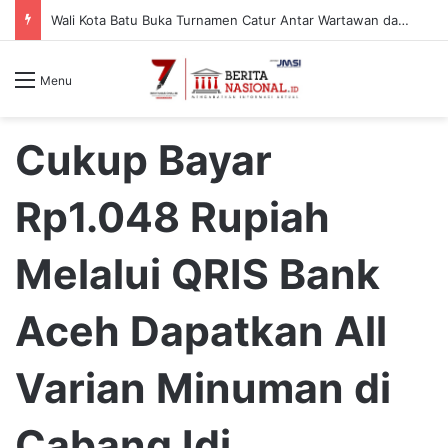
Ajbar Dorong Anak Muda Kritis, Sudut PANdang Jadi Forum Bedah Data Pembangunan Sulbar
Menu
Cukup Bayar
Rp1.048 Rupiah
Melalui QRIS Bank
Aceh Dapatkan All
Varian Minuman di
Cabang Idi