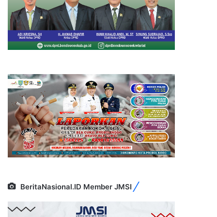
BeritaNasional.ID Member JMSI