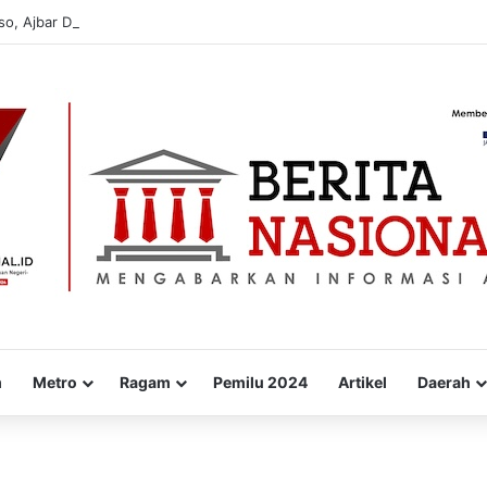
sso, Ajbar Dorong Desa Jadi Kekuatan Ekonomi Masyarakat
m
Metro
Ragam
Pemilu 2024
Artikel
Daerah