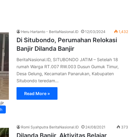
Heru Hartanto - BeritaNasional.ID
12/03/2024
1,432
Di Situbondo, Perumahan Relokasi
Banjir Dilanda Banjir
BeritaNasional.ID, SITUBONDO JATIM – Setelah 18
rumah Warga RT.007 RW.003 Dusun Gumuk Timur,
Desa Gelung, Kecamatan Panarukan, Kabupaten
Situbondo teredam…
Read More »
jir
ah
Romi Syahputra BeritaNasional.ID
24/08/2021
373
Dilanda Banjir, Aktivitas Belajar