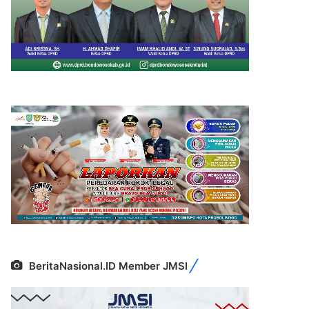
BeritaNasional.ID Member JMSI