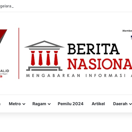
gelaran Ludruk :Tegaskan Pentingnya Budaya Lokal
m
Metro
Ragam
Pemilu 2024
Artikel
Daerah