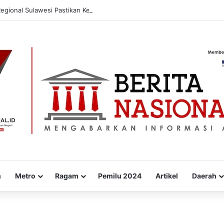
Regional Sulawesi Pastikan Ketahanan Stok BBM dan LPG 3 Kg di Bone
m
Metro
Ragam
Pemilu 2024
Artikel
Daerah