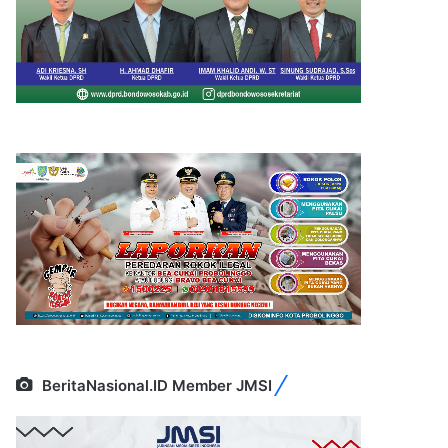
BeritaNasional.ID Member JMSI