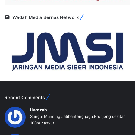
Wadah Media Bernas Network
Recent Comments
Hamzah
Sungai Manding Jatibanteng juga,Bronjong sekitar
100m hanyut...