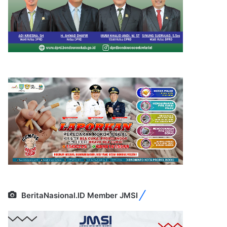
BeritaNasional.ID Member JMSI