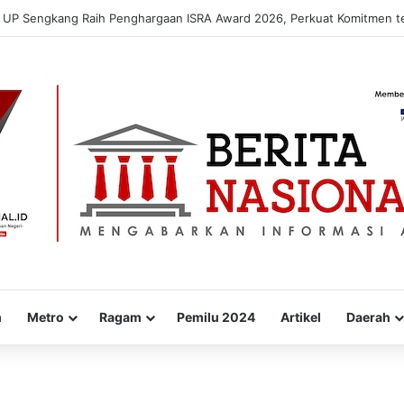
kan “WARUNG PEKA”, Inovasi Peduli Kesehatan Jiwa hingga Pelosok De
m
Metro
Ragam
Pemilu 2024
Artikel
Daerah