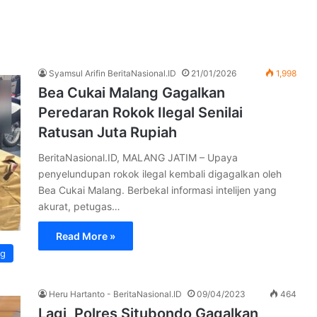
Syamsul Arifin BeritaNasional.ID
21/01/2026
1,998
Bea Cukai Malang Gagalkan
Peredaran Rokok Ilegal Senilai
Ratusan Juta Rupiah
BeritaNasional.ID, MALANG JATIM – Upaya
penyelundupan rokok ilegal kembali digagalkan oleh
Bea Cukai Malang. Berbekal informasi intelijen yang
akurat, petugas…
Read More »
ng
Heru Hartanto - BeritaNasional.ID
09/04/2023
464
Lagi, Polres Situbondo Gagalkan