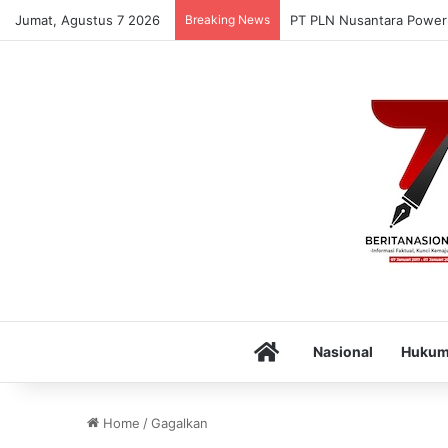
Jumat, Agustus 7 2026
Breaking News
Puskesmas Munte Luncur
Home
Nasional
Huku
Home
/
Gagalkan