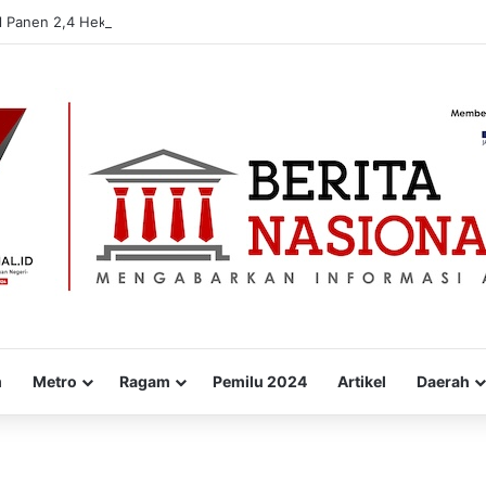
l Panen 2,4 Hektare, Diduga Terdampak Limbah Pabrik Gula, Kerugian Ca
m
Metro
Ragam
Pemilu 2024
Artikel
Daerah