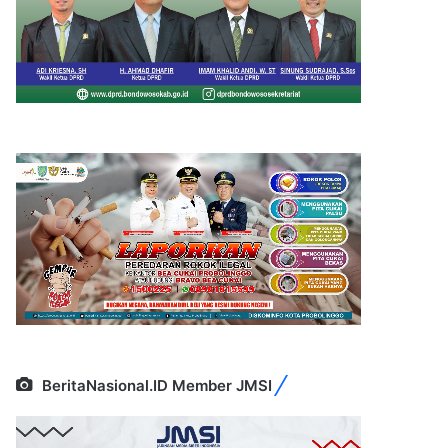
BeritaNasional.ID Member JMSI