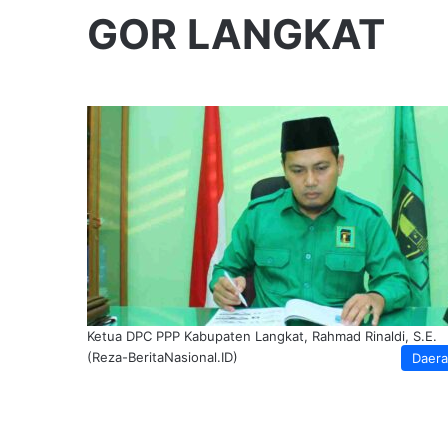
GOR LANGKAT
Ketua DPC PPP Kabupaten Langkat, Rahmad Rinaldi, S.E.
(Reza-BeritaNasional.ID)
Daer