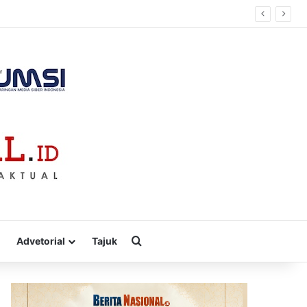
pai Rp 51 Juta
Cari
Advetorial
Tajuk