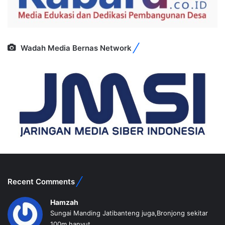
Wadah Media Bernas Network
Recent Comments
Hamzah
Sungai Manding Jatibanteng juga,Bronjong sekitar
100m hanyut...