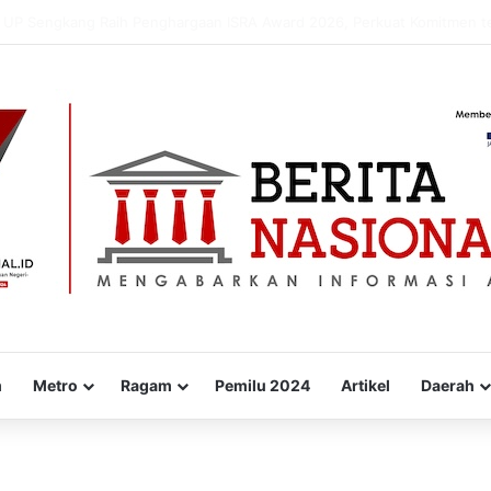
kan “WARUNG PEKA”, Inovasi Peduli Kesehatan Jiwa hingga Pelosok De
m
Metro
Ragam
Pemilu 2024
Artikel
Daerah