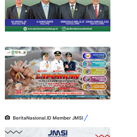
BeritaNasional.ID Member JMSI