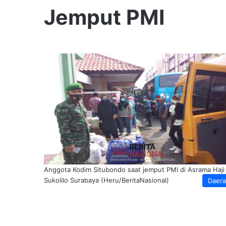
Jemput PMI
Anggota Kodim Situbondo saat jemput PMI di Asrama Haji
Sukolilo Surabaya (Heru/BeritaNasional)
Daer