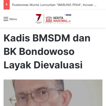
Puskesmas Munte Luncurkan “WARUNG PEKA”, Inovasi Peduli Kesehatan Jiwa hingga Pelosok Desa
Menu
Kadis BMSDM dan
BK Bondowoso
Layak Dievaluasi