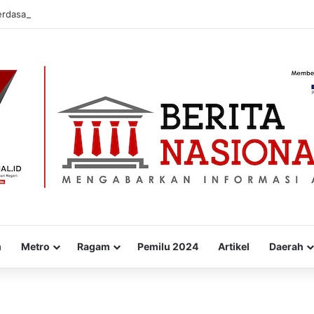
dasarkan Nilai dan Tradisi Perjuangan Para Kyai
m
Metro
Ragam
Pemilu 2024
Artikel
Daerah