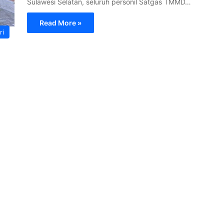
Sulawesi Selatan, seluruh personil Satgas TMMD…
Read More »
ri