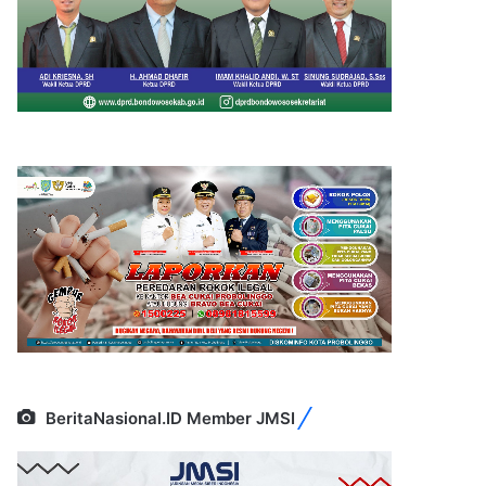
BeritaNasional.ID Member JMSI