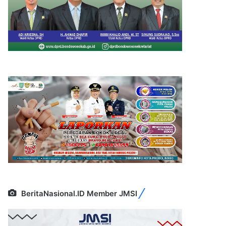
BeritaNasional.ID Member JMSI