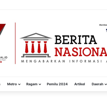
26, Pendapatan PBB-P2 Masih 34%
m
Metro
Ragam
Pemilu 2024
Artikel
Daerah