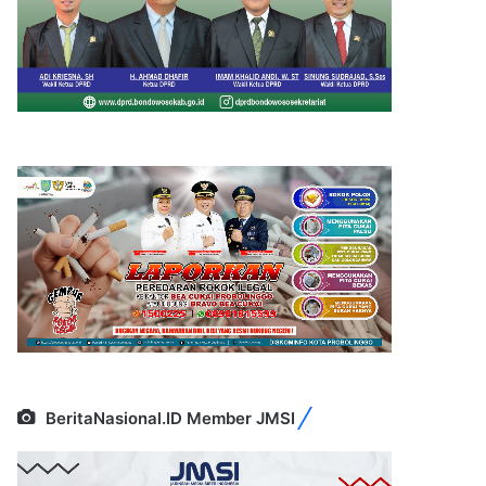
BeritaNasional.ID Member JMSI