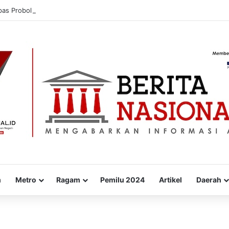
pas Probolinggo Donorkan Puluhan Kantong Darah untuk Masyarakat
m
Metro
Ragam
Pemilu 2024
Artikel
Daerah