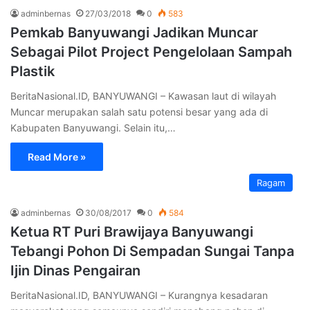
adminbernas
27/03/2018
0
583
Pemkab Banyuwangi Jadikan Muncar
Sebagai Pilot Project Pengelolaan Sampah
Plastik
BeritaNasional.ID, BANYUWANGI – Kawasan laut di wilayah
Muncar merupakan salah satu potensi besar yang ada di
Kabupaten Banyuwangi. Selain itu,…
Read More »
Ragam
adminbernas
30/08/2017
0
584
Ketua RT Puri Brawijaya Banyuwangi
Tebangi Pohon Di Sempadan Sungai Tanpa
Ijin Dinas Pengairan
BeritaNasional.ID, BANYUWANGI – Kurangnya kesadaran