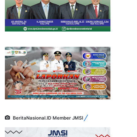
BeritaNasional.ID Member JMSI