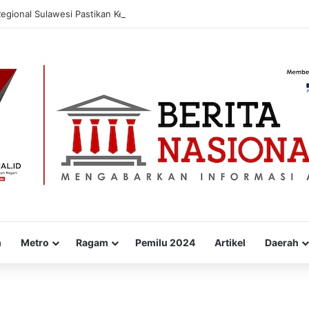
Regional Sulawesi Pastikan Ketahanan Stok BBM dan LPG 3 Kg di Bone
m
Metro
Ragam
Pemilu 2024
Artikel
Daerah