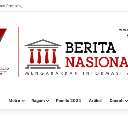
pas Probolinggo Donorkan Puluhan Kantong Darah untuk Masyarakat
m
Metro
Ragam
Pemilu 2024
Artikel
Daerah