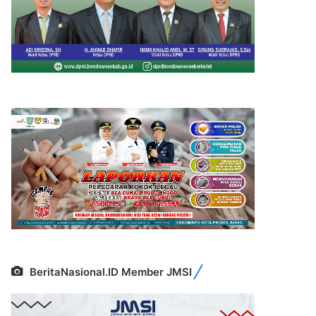
BeritaNasional.ID Member JMSI