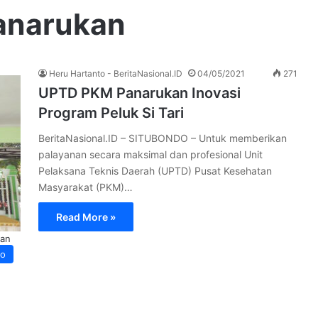
anarukan
Heru Hartanto - BeritaNasional.ID
04/05/2021
271
UPTD PKM Panarukan Inovasi
Program Peluk Si Tari
BeritaNasional.ID – SITUBONDO – Untuk memberikan
palayanan secara maksimal dan profesional Unit
Pelaksana Teknis Daerah (UPTD) Pusat Kesehatan
Masyarakat (PKM)…
Read More »
tan
ro