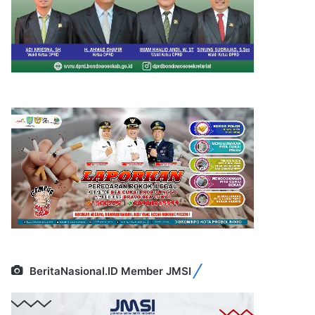
BeritaNasional.ID Member JMSI