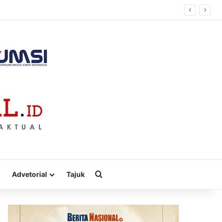
pai Rp 51 Juta
Cari
Advetorial
Tajuk