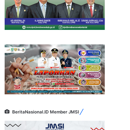
BeritaNasional.ID Member JMSI