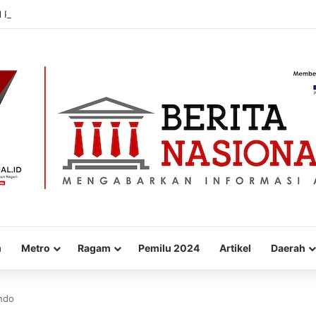
l Panen 2,4 Hektare, Diduga Terdampak Limbah Pabrik Gula, Kerugian Ca
m
Metro
Ragam
Pemilu 2024
Artikel
Daerah
ondo