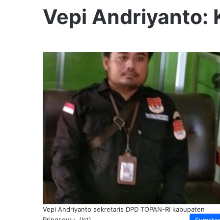
Vepi Andriyanto
Vepi Andriyanto sekretaris DPD TOPAN-RI kabupaten
Pringsewu. (Ist)
Sumate