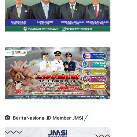
BeritaNasional.ID Member JMSI