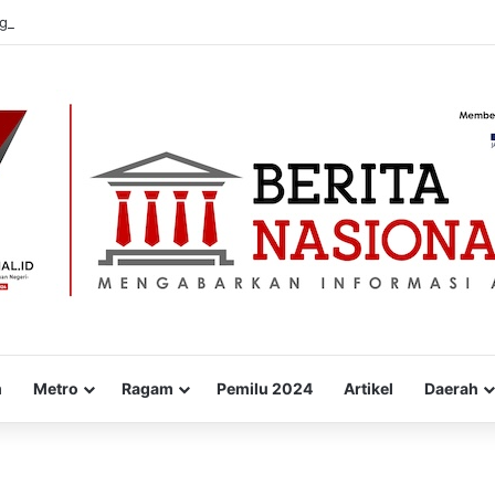
g: “Saya Hadir Bukan karena Pemilu, tapi karena Tanggung Jawab Moral
m
Metro
Ragam
Pemilu 2024
Artikel
Daerah