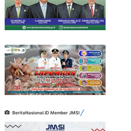
BeritaNasional.ID Member JMSI