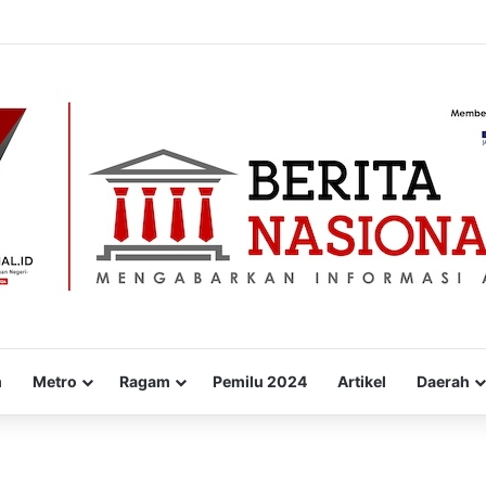
 Kodim 0823/Situbondo Balap Sarung Hingga Lomba Bongkar Senjata
m
Metro
Ragam
Pemilu 2024
Artikel
Daerah