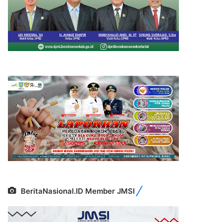
BeritaNasional.ID Member JMSI