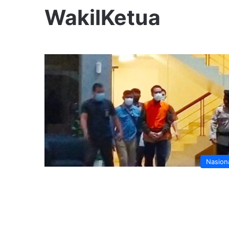
WakilKetua
Nasion