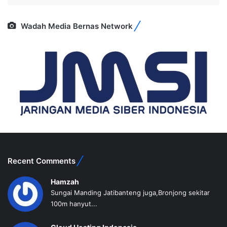
Wadah Media Bernas Network
Recent Comments
Hamzah
Sungai Manding Jatibanteng juga,Bronjong sekitar
100m hanyut...