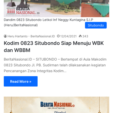
Dandim 0823 Situbondo Letkol Inf Neggy Kuntagina S.I.P
(Heru/BeritaNasional)
Situbondo
Heru Hartanto - BeritaNasional.ID
12/04/2021
243
Kodim 0823 Situbondo Siap Menuju WBK
dan WBBM
BeritaNasional.ID – SITUBONDO – Bertempat di Aula Makodim
0823 Situbondo Jl. PB. Sudirman telah dilaksanakan kegiatan
Pencanangan Zona Integritas Kodim…
Read More »