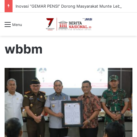
Inovasi “GEMAR PENSI” Dorong Masyarakat Munte Lebih Peduli Bahaya Hipertensi
Menu
wbbm