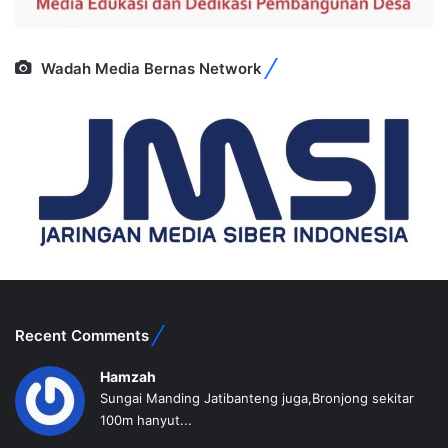
Wadah Media Bernas Network
Recent Comments
Hamzah
Sungai Manding Jatibanteng juga,Bronjong sekitar
100m hanyut...