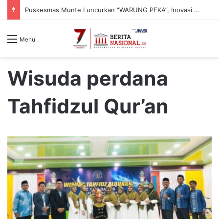
Puskesmas Munte Luncurkan “WARUNG PEKA”, Inovasi Peduli Kesehatan Jiwa hingga Pelosok Desa
Menu
Wisuda perdana
Tahfidzul Qur’an