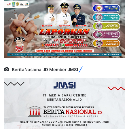
BeritaNasional.ID Member JMSI