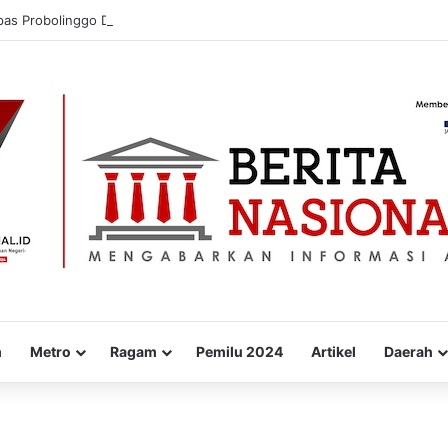
pas Probolinggo Donorkan Puluhan Kantong Darah untuk Masyarakat
m
Metro
Ragam
Pemilu 2024
Artikel
Daerah