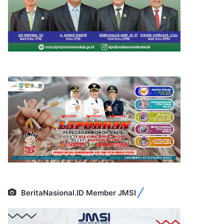
BeritaNasional.ID Member JMSI