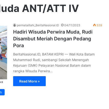
Muda ANT/ATT IV
permataillahi_BeritaNasional.ID
04/11/2023
539
Hadiri Wisuda Perwira Muda, Rudi
Disambut Meriah Dengan Pedang
Pora
BeritaNasional.ID, BATAM KEPRI — Wali Kota Batam
Muhammad Rudi, sambangi Sekolah Menengah
Kejuruan (SMK) Pelayaran Nasional Batam dalam
rangka Wisuda Perwira…
Read More »
wa
ah