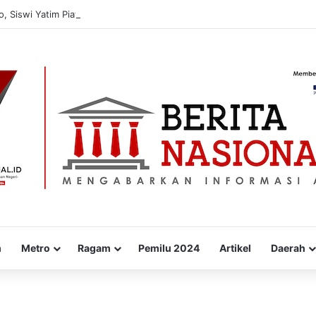
, Siswi Yatim Piatu Kejar Nasim Khan Saat Reses Demi Ucapkan Terima 
m
Metro
Ragam
Pemilu 2024
Artikel
Daerah