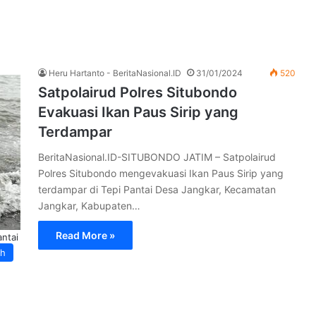
Heru Hartanto - BeritaNasional.ID
31/01/2024
520
Satpolairud Polres Situbondo
Evakuasi Ikan Paus Sirip yang
Terdampar
BeritaNasional.ID-SITUBONDO JATIM – Satpolairud
Polres Situbondo mengevakuasi Ikan Paus Sirip yang
terdampar di Tepi Pantai Desa Jangkar, Kecamatan
Jangkar, Kabupaten…
Read More »
antai
ah