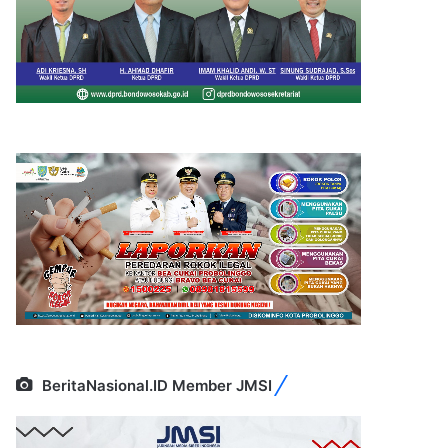
BeritaNasional.ID Member JMSI