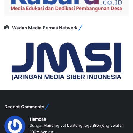
Wadah Media Bernas Network
Recent Comments
Hamzah
Sungai Manding Jatibanteng juga,Bronjong sekitar
100m hanyut...