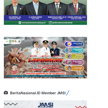
BeritaNasional.ID Member JMSI