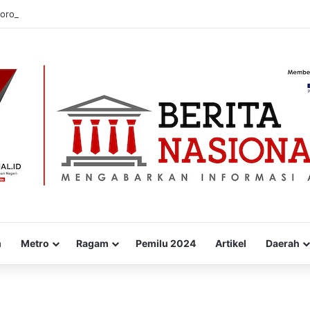
orong Masyarakat Munte Lebih Peduli Bahaya Hipertensi
m
Metro
Ragam
Pemilu 2024
Artikel
Daerah