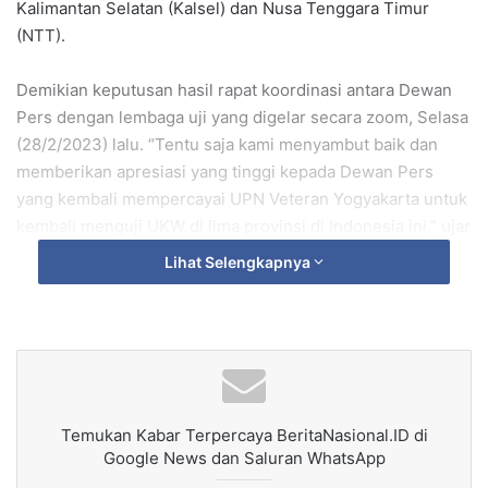
Kalimantan Selatan (Kalsel) dan Nusa Tenggara Timur
(NTT).
Demikian keputusan hasil rapat koordinasi antara Dewan
Pers dengan lembaga uji yang digelar secara zoom, Selasa
(28/2/2023) lalu. “Tentu saja kami menyambut baik dan
memberikan apresiasi yang tinggi kepada Dewan Pers
yang kembali mempercayai UPN Veteran Yogyakarta untuk
kembali menguji UKW di lima provinsi di Indonesia ini,” ujar
Direktur UKW UPN Veteran Yogyakarta, Susilastuti DN,
Lihat Selengkapnya
Jumat (3/3/2023).
Meskipun sudah ditetapkan untuk menggelar UKW di 5
provinsi tersebut, namun hingga saat ini Dewan Pers
belum menentukan tanggal pelaksanaan kegiatannya.
Waktu pelaksanannya masih menunggu konfirmasi lagi dari
Temukan Kabar Terpercaya BeritaNasional.ID di
Dewan Pers.
Google News dan Saluran WhatsApp