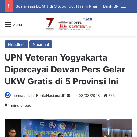
Sosialisasi BUMN di Situbondo, Nasim Khan – Bank BRI Edukasi Warga Cegah Penipuan Digital
Menu
Headline
Nasional
UPN Veteran Yogyakarta
Dipercayai Dewan Pers Gelar
UKW Gratis di 5 Provinsi Ini
permataillahi_BeritaNasional.ID
S
03/03/2023
275
e
1 minute read
n
d
a
n