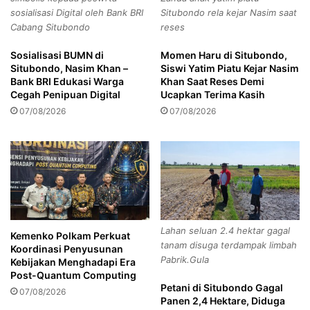
a
a
ada)–
sosialisasi Digital oleh Bank BRI
Situbondo rela kejar Nasim saat
l
n
Cabang Situbondo
reses
K
j
Melampirkan halaman box redaksi tempat bekerja.
e
u
Sosialisasi BUMN di
Momen Haru di Situbondo,
c
n
Situbondo, Nasim Khan –
Siswi Yatim Piatu Kejar Nasim
e
g
Informasi lebih lanjut bagi wartawan yang berminat
Bank BRI Edukasi Warga
Khan Saat Reses Demi
l
b
Cegah Penipuan Digital
Ucapkan Terima Kasih
mengikuti UKW gratis yang difasilitasi Dewan Pers
a
a
07/08/2026
07/08/2026
tersebut, dapat menghubungi Nurgiyanto (0857-2933-
k
l
2724) dan Rassel +62 895-3769-79666. Khusus UKW di
a
a
Provinsi Kepri, dapat menghubungi Saibansah Dardani
a
i
n
T
(0851-0122-1734). (Biru/BERNAS)
d
a
i
n
H
p
u
a
Lahan seluan 2.4 hektar gagal
t
Kemenko Polkam Perkuat
D
tanam disuga terdampak limbah
Koordinasi Penyusunan
a
o
Pabrik.Gula
Kebijakan Menghadapi Era
n
k
Post-Quantum Computing
B
u
Petani di Situbondo Gagal
Dewan pers
UKW
07/08/2026
a
m
Panen 2,4 Hektare, Diduga
l
e