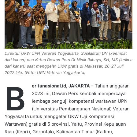
e
m
a
i
l
Direktur UKW UPN Veteran Yogyakarta, Susilastuti DN (keempat
dari kanan) dan Ketua Dewan Pers Dr Ninik Rahayu, SH, MS (kelima
dari kanan) saat menggelar UKW gratis di Makassar, 26-27 Juli
2022 lalu. (Foto: UPN Veteran Yogyakarta)
B
eritanasional.id, JAKARTA
– Tahun anggaran
2023 ini, Dewan Pers kembali mempercayai
lembaga penguji kompetensi wartawan UPN
(Universitas Pembangunan Nasional) Veteran
Yogyakarta untuk menggelar UKW (Uji Kompetensi
Wartawan) gratis di 5 provinsi. Yaitu, Provinsi Kepulauan
Riau (Kepri), Gorontalo, Kalimantan Timur (Kaltim),