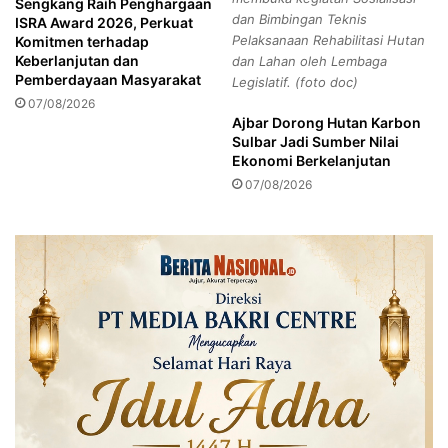
Sengkang Raih Penghargaan
e
a
dan Bimbingan Teknis
ISRA Award 2026, Perkuat
c
s
Pelaksanaan Rehabilitasi Hutan
Komitmen terhadap
a
t
Keberlanjutan dan
dan Lahan oleh Lembaga
m
o
Pemberdayaan Masyarakat
Legislatif. (foto doc)
a
H
07/08/2026
t
a
Ajbar Dorong Hutan Karbon
a
d
Sulbar Jadi Sumber Nilai
n
i
Ekonomi Berkelanjutan
T
r
07/08/2026
e
i
r
A
b
p
a
e
i
l
k
B
T
e
i
s
n
a
g
r
k
P
a
e
t
r