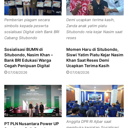
a
n
Asisten Perekonomian dan Pembangunan
K
g
Asahan
i
g
Pemberian piagam secara
Demi ucapkan terima kasih,
s
o
simbolis kepada peswrta
Zanda anak yatim piatu
Berita daerah
a
L
sosialisasi Digital oleh Bank BRI
Situbondo rela kejar Nasim saat
r
e
Cabang Situbondo
reses
Salurkan Bantuan Pangan Cadangan Beras
a
t
Tahap II
n
k
Sosialisasi BUMN di
Momen Haru di Situbondo,
T
o
Situbondo, Nasim Khan –
Siswi Yatim Piatu Kejar Nasim
i
l
Bank BRI Edukasi Warga
Khan Saat Reses Demi
Copy URL
m
A
Cegah Penipuan Digital
Ucapkan Terima Kasih
u
r
07/08/2026
07/08/2026
r
m
S
H
e
e
b
r
a
i
g
B
a
u
i
d
Anggita DPR RI Ajbar saat
K
PT PLN Nusantara Power UP
i
membuka kegiatan Sosialisasi