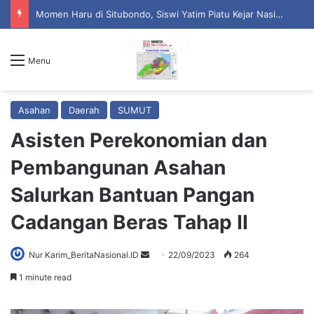
Momen Haru di Situbondo, Siswi Yatim Piatu Kejar Nasim Khan Saat Reses Demi Ucapkan Terima Kasih
Menu
Asahan
Daerah
SUMUT
Asisten Perekonomian dan
Pembangunan Asahan
Salurkan Bantuan Pangan
Cadangan Beras Tahap II
Nur Karim_BeritaNasional.ID
S
22/09/2023
264
e
1 minute read
n
d