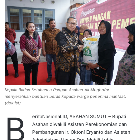
a
n
e
m
a
i
l
Kepala Badan Ketahanan Pangan Asahan Ali Mughofar
menyerahkan bantuan beras kepada warga penerima manfaat.
(dok:Ist)
B
eritaNasional.ID, ASAHAN SUMUT – Bupati
Asahan diwakili Asisten Perekonomian dan
Pembangunan Ir. Oktoni Eryanto dan Asisten
Administrasi Umum Drs. Muhili Lubis