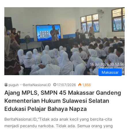
Makassar
puguh --BeritaNasional.ID
17/07/2026
1,856
Ajang MPLS, SMPN 45 Makassar Gandeng
Kementerian Hukum Sulawesi Selatan
Edukasi Pelajar Bahaya Napza
BeritaNasional.ID_“Tidak ada anak kecil yang bercita-cita
menjadi pecandu narkoba. Tidak ada. Semua orang yang