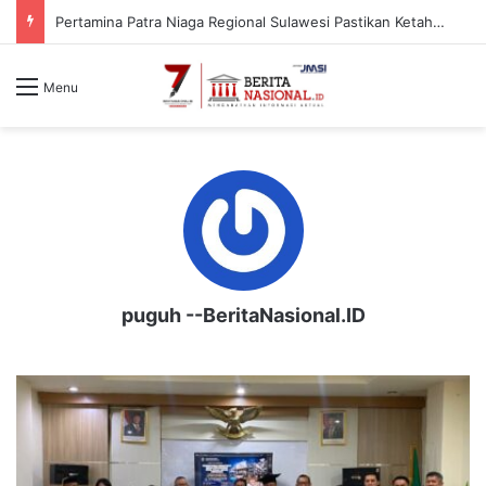
PCNU Akan Berjuang Berdasarkan Nilai dan Tradisi Perjuangan Para Kyai
Menu
puguh --BeritaNasional.ID