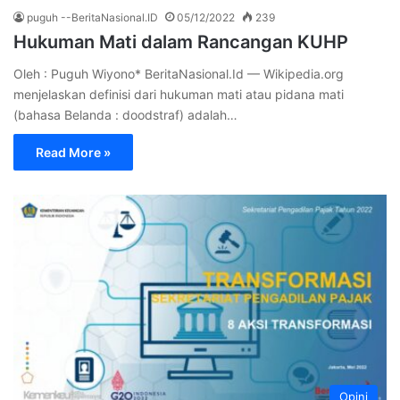
puguh --BeritaNasional.ID
05/12/2022
239
Hukuman Mati dalam Rancangan KUHP
Oleh : Puguh Wiyono* BeritaNasional.Id — Wikipedia.org
menjelaskan definisi dari hukuman mati atau pidana mati
(bahasa Belanda : doodstraf) adalah…
Read More »
Opini