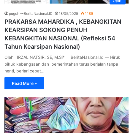
Opini
puguh --BeritaNasional.ID
18/05/2025
1,189
PRAKARSA MAHARDIKA , KEBANGKITAN
KEARSIPAN SOKONG PENUH
KEBANGKITAN NASIONAL (Refleksi 54
Tahun Kearsipan Nasional)
Oleh: IRZAL NATSIR, SE, M.Si* BeritaNasional.Id — Hiruk
pikuk kebangsaan dan pemerintahan terus berjalan tanpa
henti, berlari cepat…
Read More »