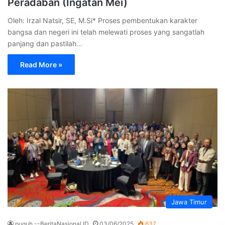
Peradaban (Ingatan Mei)
Oleh: Irzal Natsir, SE, M.Si* Proses pembentukan karakter
bangsa dan negeri ini telah melewati proses yang sangatlah
panjang dan pastilah…
Read More »
Jawa Timur
puguh --BeritaNasional.ID
03/06/2025
637