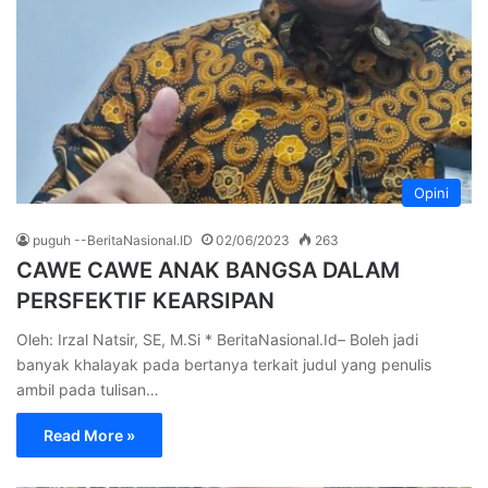
Opini
puguh --BeritaNasional.ID
02/06/2023
263
CAWE CAWE ANAK BANGSA DALAM
PERSFEKTIF KEARSIPAN
Oleh: Irzal Natsir, SE, M.Si * BeritaNasional.Id– Boleh jadi
banyak khalayak pada bertanya terkait judul yang penulis
ambil pada tulisan…
Read More »