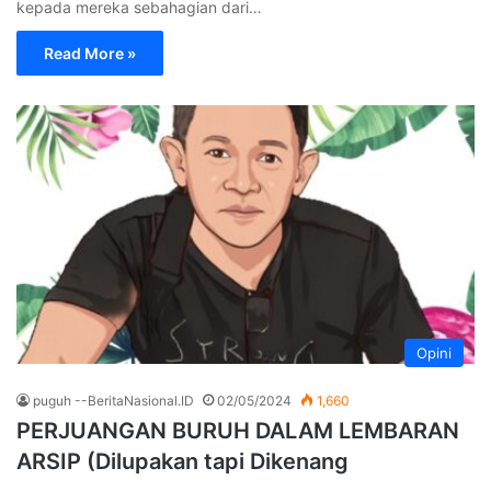
kepada mereka sebahagian dari…
Read More »
Opini
puguh --BeritaNasional.ID
02/05/2024
1,660
PERJUANGAN BURUH DALAM LEMBARAN
ARSIP (Dilupakan tapi Dikenang