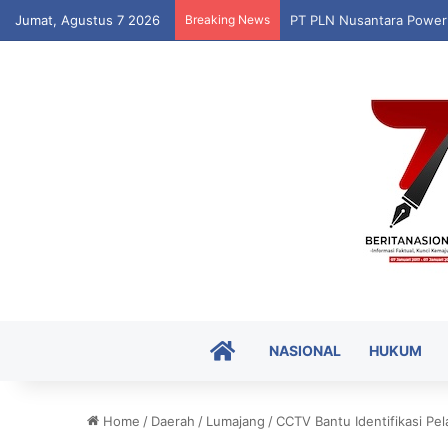
Jumat, Agustus 7 2026
Breaking News
Puskesmas Munte Luncur
HOME
NASIONAL
HUKUM
Home
/
Daerah
/
Lumajang
/
CCTV Bantu Identifikasi P