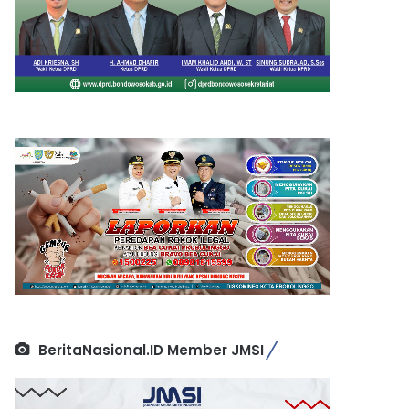
BeritaNasional.ID Member JMSI