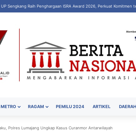
kan “WARUNG PEKA”, Inovasi Peduli Kesehatan Jiwa hingga Pelosok De
METRO
RAGAM
PEMILU 2024
ARTIKEL
DAERA
elaku, Polres Lumajang Ungkap Kasus Curanmor Antarwilayah