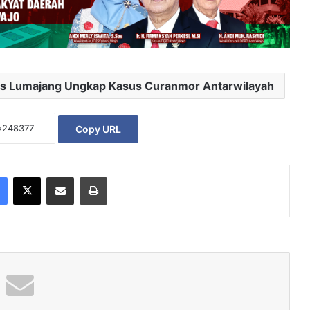
es Lumajang Ungkap Kasus Curanmor Antarwilayah
Copy URL
Facebook
X
Share via Email
Print