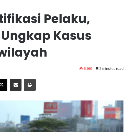
ifikasi Pelaku,
 Ungkap Kasus
wilayah
5,169
2 minutes read
X
Share via Email
Print