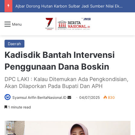
Ajbar Dorong Hutan Karbon Sulbar Jadi Sumber Nilai Ekonomi Berkelanjutan
Menu
Daerah
Kadisdik Bantah Intervensi
Penggunaan Dana Boskin
DPC LAKI : Kalau Ditemukan Ada Pengkondisian,
Akan Dilaporkan Pada Bupati Dan APH
Syamsul Arifin BeritaNasional.ID
S
04/07/2025
830
e
1 minute read
n
d
a
n