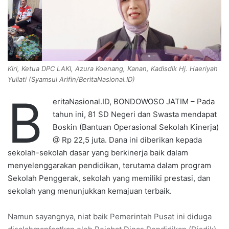
e
m
a
i
l
Kiri, Ketua DPC LAKI, Azura Koenang, Kanan, Kadisdik Hj. Haeriyah
Yuliati (Syamsul Arifin/BeritaNasional.ID)
B
eritaNasional.ID, BONDOWOSO JATIM – Pada
tahun ini, 81 SD Negeri dan Swasta mendapat
Boskin (Bantuan Operasional Sekolah Kinerja)
@ Rp 22,5 juta. Dana ini diberikan kepada
sekolah-sekolah dasar yang berkinerja baik dalam
menyelenggarakan pendidikan, terutama dalam program
Sekolah Penggerak, sekolah yang memiliki prestasi, dan
sekolah yang menunjukkan kemajuan terbaik.
Namun sayangnya, niat baik Pemerintah Pusat ini diduga