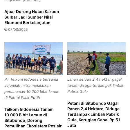
a
Kadisdik
Penggunaan
t
b
a
Ajbar Dorong Hutan Karbon
a
s
Sulbar Jadi Sumber Nilai
t
i
Copy URL
Ekonomi Berkelanjutan
E
B
07/08/2026
s
e
e
s
l
a
o
r
n
-
I
b
I
e
I
s
PT Telkom Indonesia bersama
Lahan seluan 2.4 hektar gagal
a
sejumlah mitra melakukan
tanam disuga terdampak limbah
r
penanaman 10.000 bibit lamun
Pabrik.Gula
a
di Pantai Pasir Putih
n
Petani di Situbondo Gagal
Panen 2,4 Hektare, Diduga
Telkom Indonesia Tanam
Terdampak Limbah Pabrik
10.000 Bibit Lamun di
Gula, Kerugian Capai Rp 51
Situbondo, Dorong
Juta
Pemulihan Ekosistem Pesisir