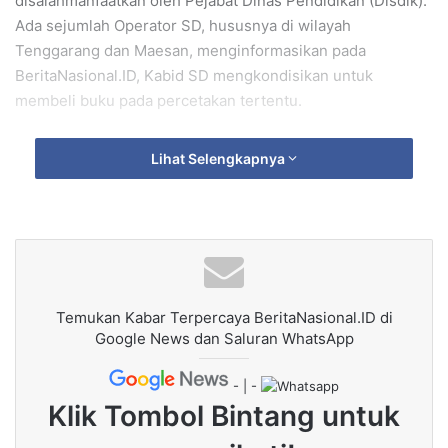
disalahmanfaatkan oleh Pejabat Dinas Pendidikan (Disdik).
Ada sejumlah Operator SD, hususnya di wilayah
Tenggarang dan Maesan, menginformasikan pada
BeritaNasional.ID, Kabid SD mengkondisikan untuk
membeli buku pada percetakan tertentu.
Tentu saja intervensi ini membuat Operator SD
Lihat Selengkapnya
kebingungan, karena disamping masing-masing sekolah
kebutuhannya tidak sama, juga seandainya akan membeli
teks buku pelajaran, sudah pilihan percetakan yang lebih
berkualitas dengan harga yang wajar.
Menanggapi informasi tersebut, Kepala Disdik Hj. Haeriyah
Temukan Kabar Terpercaya BeritaNasional.ID di
Yuliati, mengatakan tidak ada pengkondisian terkait
Google News dan Saluran WhatsApp
pembelian buku, karena itu murni kewenangan lembaga
penerima Boskin. Disdik hanya bertugas mensosialisasikan
- | -
Juknis tentang penggunaan BOSKIN dari Kemendikdasmin.
Klik Tombol Bintang untuk