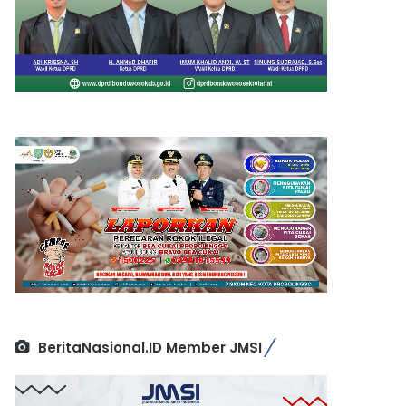
BeritaNasional.ID Member JMSI