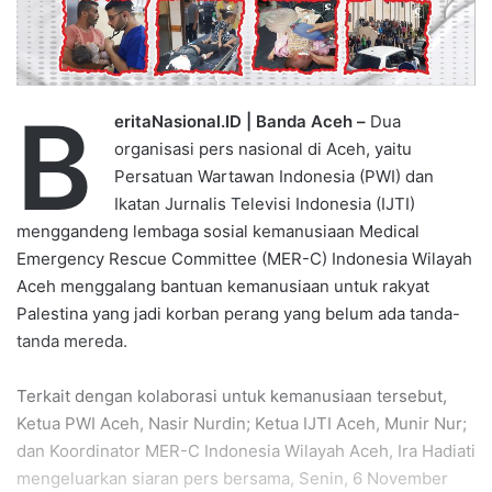
m
a
i
l
B
eritaNasional.ID | Banda Aceh –
Dua
organisasi pers nasional di Aceh, yaitu
Persatuan Wartawan Indonesia (PWI) dan
Ikatan Jurnalis Televisi Indonesia (IJTI)
menggandeng lembaga sosial kemanusiaan Medical
Emergency Rescue Committee (MER-C) Indonesia Wilayah
Aceh menggalang bantuan kemanusiaan untuk rakyat
Palestina yang jadi korban perang yang belum ada tanda-
tanda mereda.
Terkait dengan kolaborasi untuk kemanusiaan tersebut,
Ketua PWI Aceh, Nasir Nurdin; Ketua IJTI Aceh, Munir Nur;
dan Koordinator MER-C Indonesia Wilayah Aceh, Ira Hadiati
mengeluarkan siaran pers bersama, Senin, 6 November