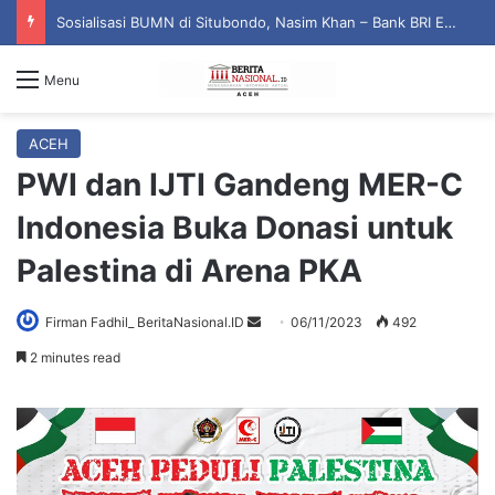
Sosialisasi BUMN di Situbondo, Nasim Khan – Bank BRI Edukasi Warga Cegah Penipuan Digital
Menu
ACEH
PWI dan IJTI Gandeng MER-C
Indonesia Buka Donasi untuk
Palestina di Arena PKA
Firman Fadhil_ BeritaNasional.ID
S
06/11/2023
492
e
2 minutes read
n
d
a
n
e