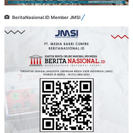
BeritaNasional.ID Member JMSI