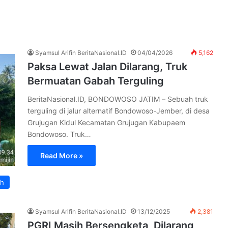
Syamsul Arifin BeritaNasional.ID
04/04/2026
5,162
Paksa Lewat Jalan Dilarang, Truk
Bermuatan Gabah Terguling
BeritaNasional.ID, BONDOWOSO JATIM – Sebuah truk
terguling di jalur alternatif Bondowoso-Jember, di desa
Grujugan Kidul Kecamatan Grujugan Kabupaem
Bondowoso. Truk…
Read More »
ah
Syamsul Arifin BeritaNasional.ID
13/12/2025
2,381
PGRI Masih Bersengketa, Dilarang