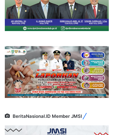
BeritaNasional.ID Member JMSI