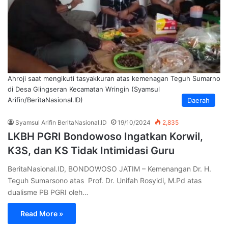
Ahroji saat mengikuti tasyakkuran atas kemenagan Teguh Sumarno
di Desa Glingseran Kecamatan Wringin (Syamsul
Arifin/BeritaNasional.ID)
Daerah
Syamsul Arifin BeritaNasional.ID
19/10/2024
2,835
LKBH PGRI Bondowoso Ingatkan Korwil,
K3S, dan KS Tidak Intimidasi Guru
BeritaNasional.ID, BONDOWOSO JATIM – Kemenangan Dr. H.
Teguh Sumarsono atas Prof. Dr. Unifah Rosyidi, M.Pd atas
dualisme PB PGRI oleh…
Read More »