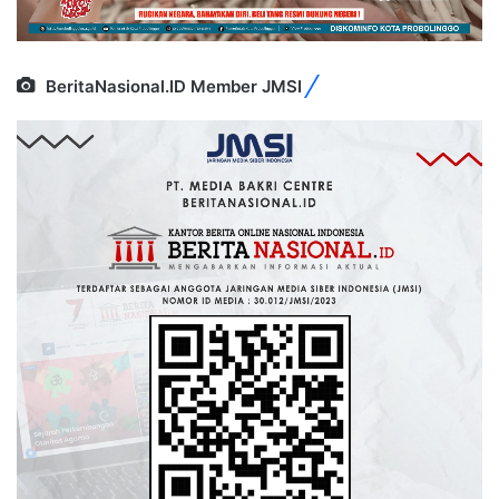
BeritaNasional.ID Member JMSI