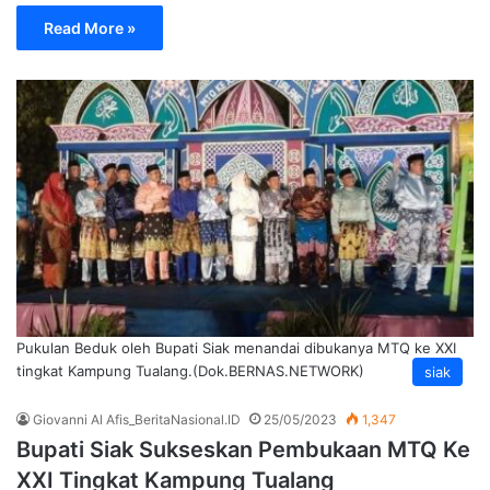
Read More »
Pukulan Beduk oleh Bupati Siak menandai dibukanya MTQ ke XXI
tingkat Kampung Tualang.(Dok.BERNAS.NETWORK)
siak
Giovanni Al Afis_BeritaNasional.ID
25/05/2023
1,347
Bupati Siak Sukseskan Pembukaan MTQ Ke
XXI Tingkat Kampung Tualang