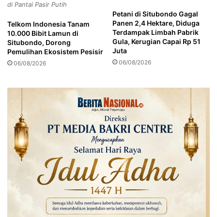
di Pantai Pasir Putih
a
u
Petani di Situbondo Gagal
l
t
Panen 2,4 Hektare, Diduga
Telkom Indonesia Tanam
i
a
Terdampak Limbah Pabrik
10.000 Bibit Lamun di
s
n
Gula, Kerugian Capai Rp 51
Situbondo, Dorong
e
i
Juta
Pemulihan Ekosistem Pesisir
n
B
06/08/2026
06/08/2026
g
o
o
n
n
d
B
o
o
w
n
o
d
s
o
o
w
o
s
o