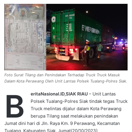
d
a
n
e
m
a
i
l
Foto Surat Tilang dan Penindakan Terhadap Truck Truck Masuk
Dalam Kota Perawang Oleh Unit Lantas Polsek Tualang-Polres Siak.
B
eritaNasional.ID,SIAK RIAU
– Unit Lantas
Polsek Tualang-Polres Siak tindak tegas Truck
Truck melintas dijalur dalam Kota Perawang
berupa Tilang saat melakukan penindakan
Jumat dini hari di Jln. Raya Km. 9 Perawang, Kecamatan
Tualang, Kabupaten Siak. Jumat(20/10/2023)