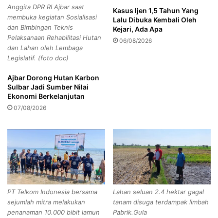
n
Anggita DPR RI Ajbar saat
n
Kasus Ijen 1,5 Tahun Yang
,
membuka kegiatan Sosialisasi
Lalu Dibuka Kembali Oleh
P
P
dan Bimbingan Teknis
Kejari, Ada Apa
e
e
Pelaksanaan Rehabilitasi Hutan
t
06/08/2026
n
dan Lahan oleh Lembaga
a
y
Legislatif. (foto doc)
n
e
i
b
Ajbar Dorong Hutan Karbon
K
a
Sulbar Jadi Sumber Nilai
a
b
Ekonomi Berkelanjutan
l
K
07/08/2026
i
a
g
r
e
h
d
u
a
t
n
l
g
a
d
P
PT Telkom Indonesia bersama
Lahan seluan 2.4 hektar gagal
a
e
sejumlah mitra melakukan
tanam disuga terdampak limbah
n
r
penanaman 10.000 bibit lamun
Pabrik.Gula
K
h