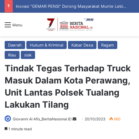
Inovasi “GEMAR PENSI” Dorong Masyarakat Munte Lebih Peduli Bahaya Hipertensi
Menu
Daerah
Hukum & Kriminal
Kabar Desa
Ragam
Riau
siak
Tindak Tegas Terhadap Truck
Masuk Dalam Kota Perawang,
Unit Lantas Polsek Tualang
Lakukan Tilang
Giovanni Al Afis_BeritaNasional.ID
S
20/10/2023
660
e
1 minute read
n