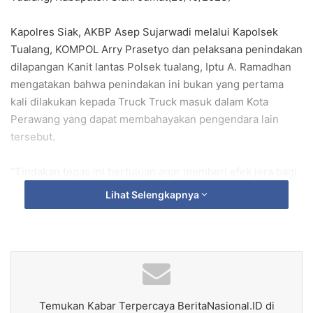
Kapolres Siak, AKBP Asep Sujarwadi melalui Kapolsek
Tualang, KOMPOL Arry Prasetyo dan pelaksana penindakan
dilapangan Kanit lantas Polsek tualang, Iptu A. Ramadhan
mengatakan bahwa penindakan ini bukan yang pertama
kali dilakukan kepada Truck Truck masuk dalam Kota
Perawang yang dapat membahayakan pengendara lain
tersebut.
“Tindakan tegas ini bertujuan agar memberi efek jera bagi
pengendara truck yang masih membandel,” ucap Iptu
Lihat Selengkapnya
Rama.
Dalam lakukan penindakkan Pihak Kepolisian juga
memberikan edukasi kepada pengendara truck agar
melintas dijalur yang telah ditentukan untuk diperuntukan
bagi Truck yang menuju ke PT.IKPP dan Pelabuhan Pelindo
Temukan Kabar Terpercaya BeritaNasional.ID di
yang notabane Truck Truck bertonase berat.