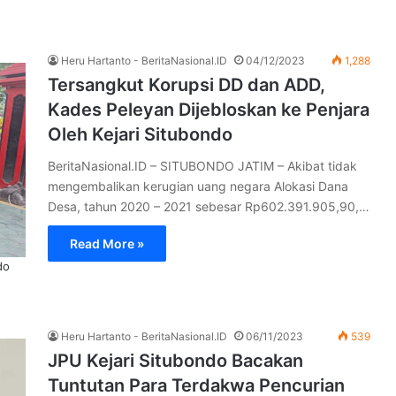
Heru Hartanto - BeritaNasional.ID
04/12/2023
1,288
Tersangkut Korupsi DD dan ADD,
Kades Peleyan Dijebloskan ke Penjara
Oleh Kejari Situbondo
BeritaNasional.ID – SITUBONDO JATIM – Akibat tidak
mengembalikan kerugian uang negara Alokasi Dana
Desa, tahun 2020 – 2021 sebesar Rp602.391.905,90,…
Read More »
do
Heru Hartanto - BeritaNasional.ID
06/11/2023
539
JPU Kejari Situbondo Bacakan
Tuntutan Para Terdakwa Pencurian