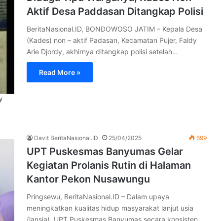
Aktif Desa Paddasan Ditangkap Polisi
BeritaNasional.ID, BONDOWOSO JATIM – Kepala Desa
(Kades) non – aktif Padasan, Kecamatan Pujer, Faldy
Arie Djordy, akhirnya ditangkap polisi setelah…
Read More »
y
Davit BeritaNasional.ID
25/04/2025
699
UPT Puskesmas Banyumas Gelar
Kegiatan Prolanis Rutin di Halaman
Kantor Pekon Nusawungu
Pringsewu, BeritaNasional.ID – Dalam upaya
meningkatkan kualitas hidup masyarakat lanjut usia
(lansia), UPT Puskesmas Banyumas secara konsisten