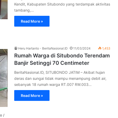
Kendit, Kabupaten Situbondo yang terdampak aktivitas
tambang,…
Read More »
Heru Hartanto - BeritaNasional.ID
11/03/2024
1,453
Rumah Warga di Situbondo Terendam
Banjir Setinggi 70 Centimeter
BeritaNasional.ID, SITUBONDO JATIM – Akibat hujan
deras dan sungai tidak mampu menampung debit air,
sebanyak 18 rumah warga RT.007 RW.003…
Read More »
o /