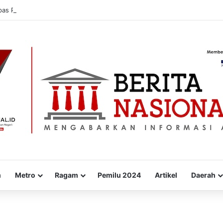
pas Probolinggo Donorkan Puluhan Kantong Darah untuk Masyarakat
m
Metro
Ragam
Pemilu 2024
Artikel
Daerah