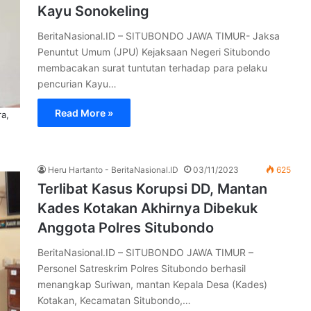
Kayu Sonokeling
BeritaNasional.ID – SITUBONDO JAWA TIMUR- Jaksa
Penuntut Umum (JPU) Kejaksaan Negeri Situbondo
membacakan surat tuntutan terhadap para pelaku
pencurian Kayu…
Read More »
ra,
Heru Hartanto - BeritaNasional.ID
03/11/2023
625
Terlibat Kasus Korupsi DD, Mantan
Kades Kotakan Akhirnya Dibekuk
Anggota Polres Situbondo
BeritaNasional.ID – SITUBONDO JAWA TIMUR –
Personel Satreskrim Polres Situbondo berhasil
menangkap Suriwan, mantan Kepala Desa (Kades)
Kotakan, Kecamatan Situbondo,…