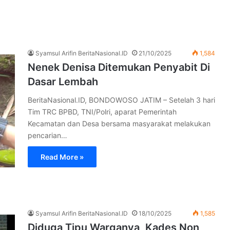
Syamsul Arifin BeritaNasional.ID
21/10/2025
1,584
Nenek Denisa Ditemukan Penyabit Di
Dasar Lembah
BeritaNasional.ID, BONDOWOSO JATIM – Setelah 3 hari
Tim TRC BPBD, TNI/Polri, aparat Pemerintah
Kecamatan dan Desa bersama masyarakat melakukan
pencarian…
Read More »
Syamsul Arifin BeritaNasional.ID
18/10/2025
1,585
Diduga Tipu Warganya, Kades Non