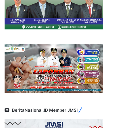
BeritaNasional.ID Member JMSI