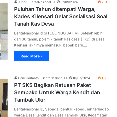
Juhari -BeritaNasional.ID
27/09/2024
2,148
Puluhan Tahun ditempati Warga,
Kades Kilensari Gelar Sosialisasi Soal
Tanah Kas Desa
BeritaNasional.id SITUBONDO JATIM– Setelah lebih
dari 30 tahun, polemik tanah kas desa (TKD) di Desa
Kilensari akhirnya memasuki babak baru.…
Read More »
Heru Hartanto - BeritaNasional.ID
10/07/2024
1,683
PT SKS Bagikan Ratusan Paket
Sembako Untuk Warga Kendit dan
Tambak Ukir
BeritaNasional.ID, Sebagai bentuk kepedulian terhadap
warga Desa Kendit dan Desa Tambak Ukir, Kecamatan