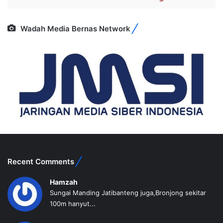
Wadah Media Bernas Network
Recent Comments
Hamzah
Sungai Manding Jatibanteng juga,Bronjong sekitar
100m hanyut...