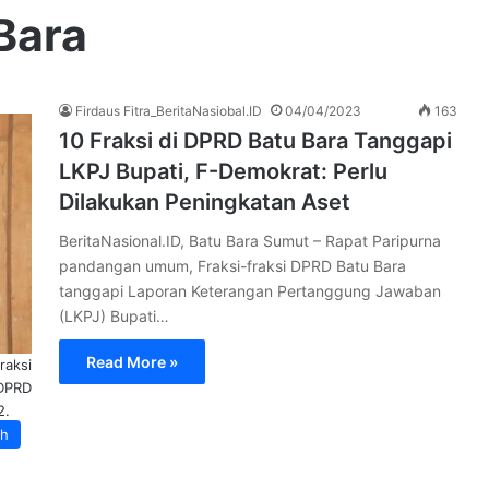
Bara
Firdaus Fitra_BeritaNasiobal.ID
04/04/2023
163
10 Fraksi di DPRD Batu Bara Tanggapi
LKPJ Bupati, F-Demokrat: Perlu
Dilakukan Peningkatan Aset
BeritaNasional.ID, Batu Bara Sumut – Rapat Paripurna
pandangan umum, Fraksi-fraksi DPRD Batu Bara
tanggapi Laporan Keterangan Pertanggung Jawaban
(LKPJ) Bupati…
Read More »
raksi
 DPRD
2.
ah