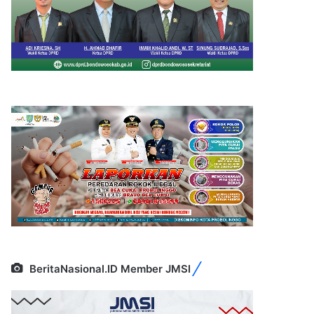
BeritaNasional.ID Member JMSI