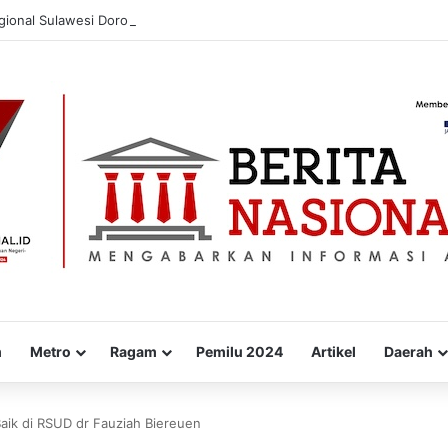
gional Sulawesi Dorong Penggunaan Bright Gas bagi Petani Sidrap sebagai
m
Metro
Ragam
Pemilu 2024
Artikel
Daerah
aik di RSUD dr Fauziah Biereuen