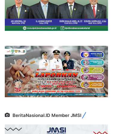
BeritaNasional.ID Member JMSI