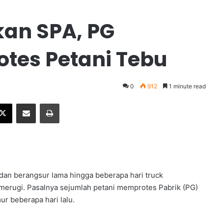
an SPA, PG
tes Petani Tebu
0
912
1 minute read
X
Share via Email
Print
an berangsur lama hingga beberapa hari truck
i merugi. Pasalnya sejumlah petani memprotes Pabrik (PG)
r beberapa hari lalu.