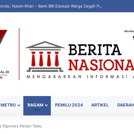
bondo, Nasim Khan – Bank BRI Edukasi Warga Cegah Penipuan Digital
METRO
RAGAM
PEMILU 2024
ARTIKEL
DAERA
 Diprotes Petani Tebu