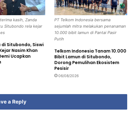
,
A
w
terima kasih, Zanda
PT Telkom Indonesia bersama
a
tu Situbondo rela kejar
sejumlah mitra melakukan penanaman
l
ses
10.000 bibit lamun di Pantai Pasir
i
Putih
D
di Situbondo, Siswi
e
 Kejar Nasim Khan
Telkom Indonesia Tanam 10.000
n
 Demi Ucapkan
Bibit Lamun di Situbondo,
g
h
Dorong Pemulihan Ekosistem
a
Pesisir
n
06/08/2026
G
e
l
a
ve a Reply
r
F
e
s
t