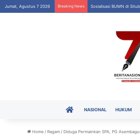
Jumat, Agustus 7 2026
Breaking News
Sosialisasi BUMN di Situ
HOME
NASIONAL
HUKUM
Home
/
Ragam
/
Diduga Permainkan SPA, PG Asembagus