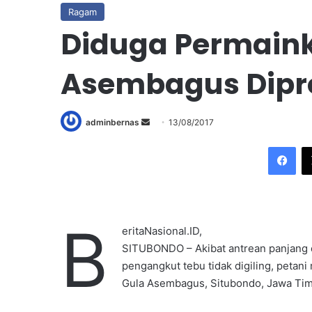
Ragam
Diduga Permaink
Asembagus Dipro
adminbernas
S
13/08/2017
e
Facebook
n
d
a
n
B
e
eritaNasional.ID,
m
SITUBONDO – Akibat antrean panjang d
a
pengangkut tebu tidak digiling, petan
i
Gula Asembagus, Situbondo, Jawa Timu
l