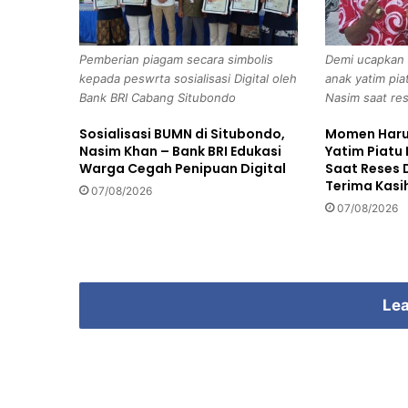
R
u
s
Pemberian piagam secara simbolis
Demi ucapkan 
a
kepada peswrta sosialisasi Digital oleh
anak yatim pia
k
Bank BRI Cabang Situbondo
Nasim saat re
T
e
Sosialisasi BUMN di Situbondo,
Momen Haru 
r
Nasim Khan – Bank BRI Edukasi
Yatim Piatu
s
Warga Cegah Penipuan Digital
Saat Reses
e
Terima Kasi
07/08/2026
r
07/08/2026
e
t
T
r
u
Lea
c
k
T
e
b