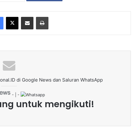
Facebook
X
Share via Email
Print
onal.ID di Google News dan Saluran WhatsApp
- | -
ang untuk mengikuti!