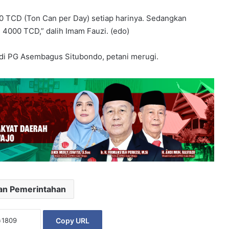
0 TCD (Ton Can per Day) setiap harinya. Sedangkan
4000 TCD,” dalih Imam Fauzi. (edo)
g di PG Asembagus Situbondo, petani merugi.
dan Pemerintahan
Copy URL