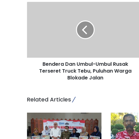
B
e
n
d
e
r
a
D
a
Bendera Dan Umbul-Umbul Rusak
n
Terseret Truck Tebu, Puluhan Warga
U
m
Blokade Jalan
b
u
l
Related Articles
-
U
m
b
u
l