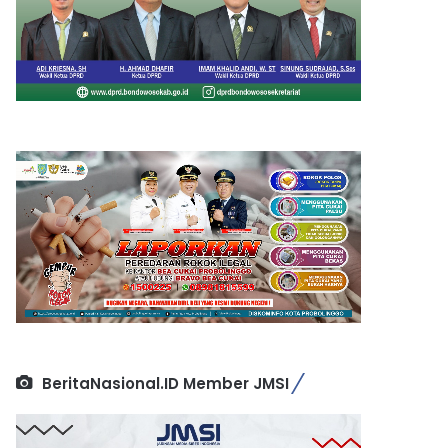
BeritaNasional.ID Member JMSI