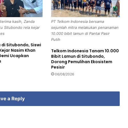
a
l
s
terima kasih, Zanda
PT Telkom Indonesia bersama
a
tu Situbondo rela kejar
sejumlah mitra melakukan penanaman
r
ses
10.000 bibit lamun di Pantai Pasir
i
Putih
T
di Situbondo, Siswi
u
 Kejar Nasim Khan
Telkom Indonesia Tanam 10.000
t
 Demi Ucapkan
Bibit Lamun di Situbondo,
u
h
Dorong Pemulihan Ekosistem
p
Pesisir
U
06/08/2026
s
i
a
ve a Reply