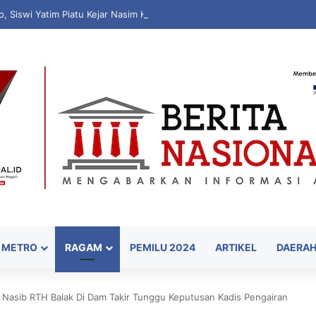
, Siswi Yatim Piatu Kejar Nasim Khan Saat Reses Demi Ucapkan Terima 
METRO
RAGAM
PEMILU 2024
ARTIKEL
DAERA
 Nasib RTH Balak Di Dam Takir Tunggu Keputusan Kadis Pengairan