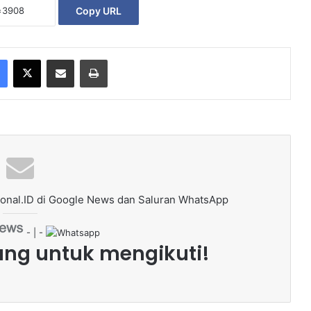
Copy URL
Facebook
X
Share via Email
Print
onal.ID di Google News dan Saluran WhatsApp
- | -
ang untuk mengikuti!