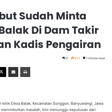
ibut Sudah Minta
Balak Di Dam Takir
n Kadis Pengairan
0
610
1 minute read
X
Share via Email
Print
ilik Desa Balak, Kecamatan Songgon, Banyuwangi, Jawa
t menimbulkan masalah, kini menunggu keputusan dari