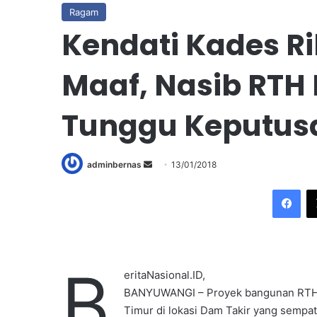
Ragam
Kendati Kades R
Maaf, Nasib RTH 
Tunggu Keputusa
adminbernas
S
13/01/2018
e
Facebook
n
d
a
n
B
e
eritaNasional.ID,
m
BANYUWANGI – Proyek bangunan RTH m
a
Timur di lokasi Dam Takir yang sempa