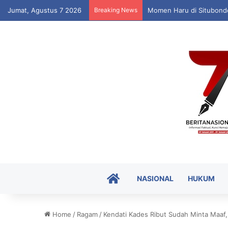
Jumat, Agustus 7 2026
Breaking News
Momen Haru di Situbondo
HOME
NASIONAL
HUKUM
Home
/
Ragam
/
Kendati Kades Ribut Sudah Minta Maaf,