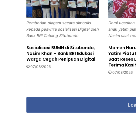
L
e
b
Pemberian piagam secara simbolis
Demi ucapkan 
a
kepada peswrta sosialisasi Digital oleh
anak yatim pia
r
Bank BRI Cabang Situbondo
Nasim saat re
a
n
Sosialisasi BUMN di Situbondo,
Momen Haru 
,
Nasim Khan – Bank BRI Edukasi
Yatim Piatu
W
Warga Cegah Penipuan Digital
Saat Reses
a
Terima Kasi
07/08/2026
r
07/08/2026
g
a
I
k
u
Lea
t
i
P
r
o