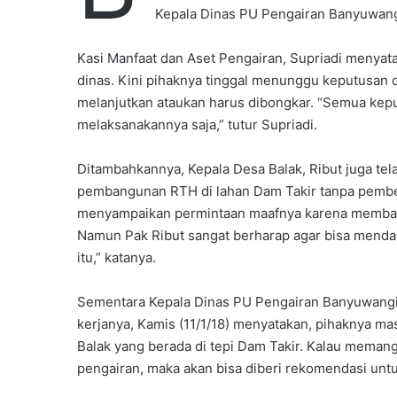
i
Kepala Dinas PU Pengairan Banyuwangi
l
Kasi Manfaat dan Aset Pengairan, Supriadi menyat
dinas. Kini pihaknya tinggal menunggu keputusan d
melanjutkan ataukan harus dibongkar. “Semua keput
melaksanakannya saja,” tutur Supriadi.
Ditambahkannya, Kepala Desa Balak, Ribut juga t
pembangunan RTH di lahan Dam Takir tanpa pemberi
menyampaikan permintaan maafnya karena membangu
Namun Pak Ribut sangat berharap agar bisa mend
itu,” katanya.
Sementara Kepala Dinas PU Pengairan Banyuwangi, 
kerjanya, Kamis (11/1/18) menyatakan, pihaknya 
Balak yang berada di tepi Dam Takir. Kalau memang
pengairan, maka akan bisa diberi rekomendasi unt