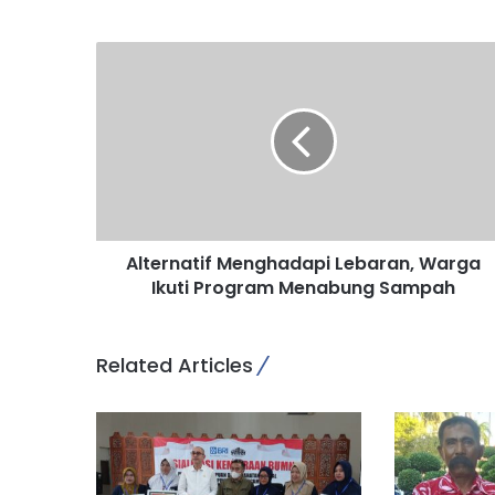
A
l
t
e
r
n
a
t
i
Alternatif Menghadapi Lebaran, Warga
f
Ikuti Program Menabung Sampah
M
e
n
g
Related Articles
h
a
d
a
p
i